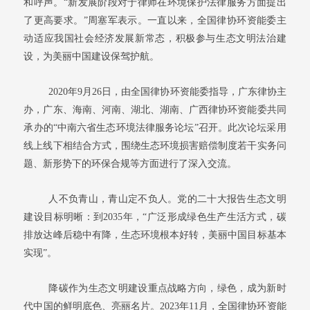
和呼声。“新发展阶段对于律师在环境保护法律服务方面提出
了更高要求。”周塞军表示。一直以来，全国律协环资能委主
动适应我国社会经济发展新常态，积极参与生态文明法治建
设，为美丽中国建设保驾护航。
2020年9月26日，由全国律协环资能委指导，广东律协主
办，广东、海南、河南、湖北、湖南、广西律协环资能委共同
承办的“中南六省生态环境法律服务论坛”召开。此次论坛采用
线上线下相结合方式，围绕生态环境损害赔偿制度若干实务问
题、新形势下的环保合规等方面进行了深入交流。
人不负青山，青山定不负人。党的二十大报告生态文明
建设目标明晰：到2035年，“广泛形成绿色生产生活方式，碳
排放达峰后稳中有降，生态环境根本好转，美丽中国目标基本
实现”。
降碳作为生态文明建设重点战略方向，绿色，成为新时
代中国的鲜明底色、亮丽名片。2023年11月，全国律协环资能