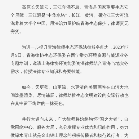
高原长天流云，三江奔涌不息。青海是国家重要生态安
全屏障，三江源是“中华水塔”，长江、黄河、澜沧江三大河流
滋养着大半个中国。用法治力量护航青海生态保护，律师责无
旁贷。
为进一步提升青海律师生态环保法律服务能力，2023年7
月9日，青海律协生态环保委在西宁举办环境资源与能源业务
专题培训，邀请上海律协环资能委资深律师结合青海当地实务
需求，传授法律专业知识和办案技能。
如今，天更蓝、山更绿、水更清的美丽画卷在山河大地
间泼墨渲染、尽情铺展，律师助推生态文明建设的实际行动也
在其中留下绚烂的一抹亮色。
共行大道向未来，广大律师将始终胸怀“国之大者”，自
觉围绕中心、服务大局，充分发挥专业优势和职能作用，努力
做绿水青山就是金山银山理念的积极传播者和模范践行者，为