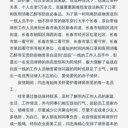
罩、防护服，而且全国货源紧缺。在这种情况下，他通过各种
关系，个人出资5万余元，克服重重困难想发设法购买了口罩
和医用消毒乙醇等防疫必备品。为了第一时间将防疫物资送到
一线人员手中，他不辞辛苦的驱车穿行大半个长春，亲自带领
律所工作人员来到长春市南关区新春街道、长春市朝阳区清河
街道、长春市朝阳区湖西街道、长春市经开区红星社区、长春
市第一看守所、长春市第二看守所、长春市第三看守所、长春
市第四看守所等相关单位，在最短的时间内将口罩和医用消毒
乙醇等宝贵防疫物资亲自送到“战役”一线的工作人员手中，彰
显出一名党员律师的崇高觉悟和为民情怀，极大缓解了奋战在
抗疫一线的工作人员物资紧张问题的同时也鼓足了士气，体现
出一名优秀法律人不忘初心、爱党爱民的赤子情怀。
疫情期间，闫忠海始终关怀爱护着律师所里的每一名员
工，
经常通过微信保持联系，及时了解所内工作人员的家庭、
生活、工作情况，并与同事们相互鼓劲打气，鼓励员工居家办
公、错峰安排，尽量减少公共聚会时间，尽量不去或者少去人
多场所，为自己、家人朋友和同事负责，在疫情面前将律所拧
成一股绳。特别在全面复工后，闫忠海精心安排了律所基本的