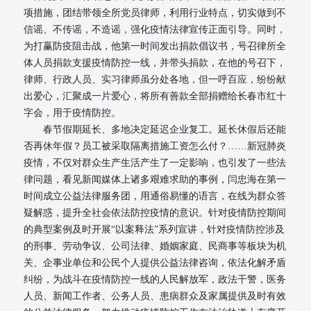
项措施，团结带领全所党员律师，利用行业特点，切实做到不
信谣、不传谣，不造谣，强化疫情法律宣传正面引导。同时，
为打赢防疫阻击战，他第一时间发出捐款倡议书，号召律所全
体人员捐款支援疫情防控一线，并带头捐款，在他的号召下，
律师、行政人员、实习律师虽分处各地，但一呼百应，纷纷献
出爱心，汇聚成一片爱心，将所有善款全部捐赠给长春市红十
字会，用于疫情防控。
春节假期延长、多地决定延迟企业复工。延长休假后还能
否再休年假？员工被采取隔离措施工资怎么付？……新冠肺炎
疫情，不仅对群众生产生活产生了一定影响，也引发了一些法
律问题，看见新闻媒体上诸多艰难求助的事例，闫忠海在第一
时间成立公益法律服务团，用通俗易懂的语言，在线为群众答
疑解惑，提升全社会依法防控疫情的意识。针对疫情防控期间
的典型案例及时开展“以案释法”系列宣讲，针对疫情防控涉及
的刑事、劳动争议、公司法律、婚姻家庭、民商事等板块为机
关、企事业单位和公民个人提供公益法律咨询，依法化解矛盾
纠纷，为战斗在疫情防控一线的人民解放军，政法干警，医务
人员、新闻工作者、公务人员、患病群众及家属提供及时有效