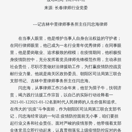
来源: 长春律师行业党委
---记吉林中昱律师事务所主任闫忠海律师
在当事人眼里，他是维护当事人自身合法权益的守护者；
在同行律师眼里，他已成为一名行业青年优秀律师；在同事眼
里，他是爱岗敬业、追求极致的楷模；在疫情期间，他积极投
身疫情防控中，充分发挥着党员律师先锋模范作用，主动承担
社会责任，尽职尽责做好法律援助工作，为打赢疫情防控战贡
献行业力量。他就是南关区政协委员、朝阳区司法局第三联合
支部书记、吉林中昱律师事务所主任闫忠海。
闫忠海，从事律师工作25余年来，他甘为孺子牛，扶弱济
贫，竭力践行法援工作宗旨，以自己的实际行动诠释着一
2021-01-122021-01-12名新时代人民律师的人生价值和追求。
在伟大的“抗疫”斗争面前，作为朝阳区司法局第三联合支部书
记，闫忠海经常说的一句话:疫情防控面前无小事，咱们要担
起行业义务和社会责任。面对严峻的疫情形势，他带领着支部
全体党员立即行动起来，认真贯彻落实上级疫情防控应对的各