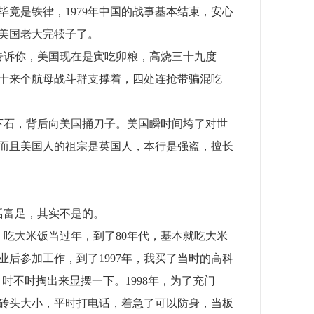
竟是铁律，1979年中国的战事基本结束，安心
，美国老大完犊子了。
。我告诉你，美国现在是寅吃卯粮，高烧三十九度
十来个航母战斗群支撑着，四处连抢带骗混吃
落井下石，背后向美国捅刀子。美国瞬时间垮了对世
而且美国人的祖宗是英国人，本行是强盗，擅长
生活富足，其实不是的。
细粮，吃大米饭当过年，到了80年代，基本就吃大米
业后参加工作，到了1997年，我买了当时的高科
时不时掏出来显摆一下。1998年，为了充门
砖头大小，平时打电话，着急了可以防身，当板