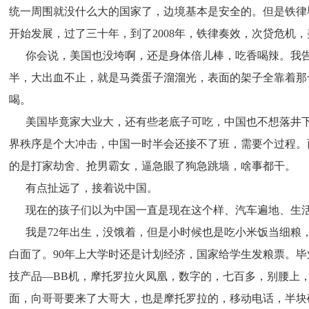
统一周围就没什么大的国家了，边境基本是安全的。但是铁律毕
开始发展，过了三十年，到了2008年，铁律奏效，次贷危机
      你会说，美国也没垮啊，还是身体倍儿棒，吃香喝辣
半，大出血不止，就是马粪蛋子溜溜光，表面的架子全靠着那
喝。
      美国毕竟家大业大，还有些老底子可吃，中国也不想
界秩序是个大冲击，中国一时半会还接不了班，需要个过程。
的是打家劫舍、抢男霸女，逼急眼了狗急跳墙，啥事都干。
      有点扯远了，接着说中国。
      现在的孩子们以为中国一直是现在这个样、汽车遍地、
      我是72年出生，没饿着，但是小时候也是吃小米饭当
白面了。90年上大学时还是计划经济，国家给学生发粮票。毕
技产品—BB机，摩托罗拉火凤凰，数字的，七百多，别腰上，
面，向哥哥要来了大哥大，也是摩托罗拉的，移动电话，半块