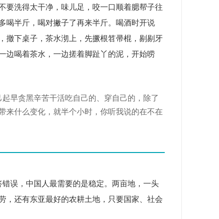
不要洗得太干净，味儿足，咬一口顺着腮帮子往
多喝半斤，喝对撇子了再来半斤。喝酒时开说
，撤下桌子，茶水沏上，先撅根笤帚棍，剔剔牙
一边喝着茶水，一边搓着脚趾丫的泥，开始唠
起早贪黑辛苦干活吃自己的、穿自己的，除了
带来什么变化，就半个小时，你听我说的在不在
，回答错误，中国人最需要的是稳定。两亩地，一头
劳，还有东亚最好的农耕土地，只要国家、社会