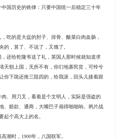
诉你个中国历史的铁律：只要中国统一后稳定三十年
东北人，吃的是大盆的肘子、排骨、酸菜白肉血肠，
央的，算了、不说了，又饿了。
做贸易，还给乾隆爷送了礼，英国人那时候就知道求
清天朝上国，无所不有，你们地寡民贫，可怜兮
让你下跪还推三阻四的，给我滚，回头儿接着跟
、吃牛肉、用刀叉，看着是个文明人，实际是强盗的
割地、赔款、通商，大嘴巴子扇得啪啪响。鸦片战
要起个高大上的名。
最高潮时，1900年，八国联军。