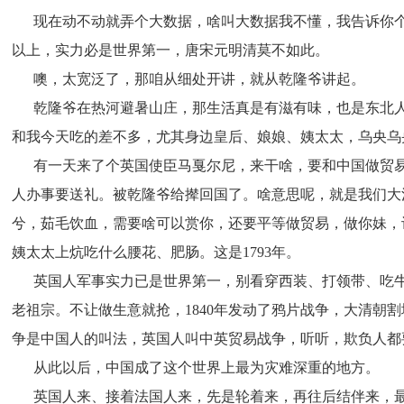
      现在动不动就弄个大数据，啥叫大数据我不懂，我告
以上，实力必是世界第一，唐宋元明清莫不如此。
      噢，太宽泛了，那咱从细处开讲，就从乾隆爷讲起。
      乾隆爷在热河避暑山庄，那生活真是有滋有味，也是
和我今天吃的差不多，尤其身边皇后、娘娘、姨太太，乌央乌
      有一天来了个英国使臣马戛尔尼，来干啥，要和中国
人办事要送礼。被乾隆爷给撵回国了。啥意思呢，就是我们大
兮，茹毛饮血，需要啥可以赏你，还要平等做贸易，做你妹，
姨太太上炕吃什么腰花、肥肠。这是1793年。
      英国人军事实力已是世界第一，别看穿西装、打领带
老祖宗。不让做生意就抢，1840年发动了鸦片战争，大清朝
争是中国人的叫法，英国人叫中英贸易战争，听听，欺负人都
      从此以后，中国成了这个世界上最为灾难深重的地方。
      英国人来、接着法国人来，先是轮着来，再往后结伴来，