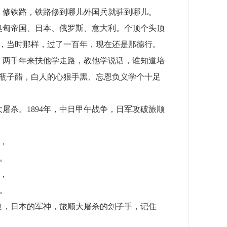
海关，修铁路，铁路修到哪儿外国兵就驻到哪儿。
国、奥匈帝国、日本、俄罗斯、意大利。个顶个头顶
，当时那样，过了一百年，现在还是那德行。
学生，两千年来扶他学走路，教他学说话，谁知道培
瓶子醋，白人的心狠手黑、忘恩负义学个十足
顺大屠杀。1894年，中日甲午战争，日军攻破旅顺
，
。
，
。
木希典，日本的军神，旅顺大屠杀的刽子手，记住