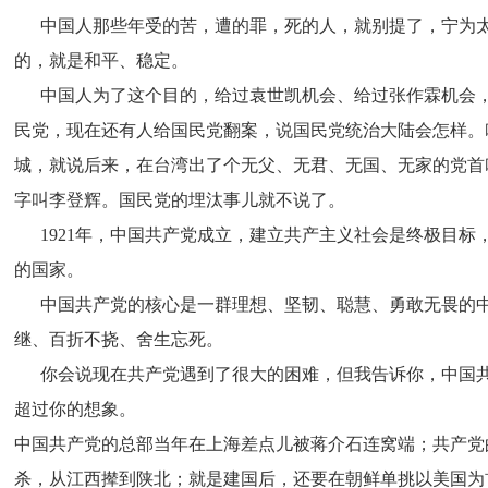
      中国人那些年受的苦，遭的罪，死的人，就别提了，
的，就是和平、稳定。
      中国人为了这个目的，给过袁世凯机会、给过张作霖
民党，现在还有人给国民党翻案，说国民党统治大陆会怎样。
城，就说后来，在台湾出了个无父、无君、无国、无家的党首
字叫李登辉。国民党的埋汰事儿就不说了。
      1921年，中国共产党成立，建立共产主义社会是终
的国家。
      中国共产党的核心是一群理想、坚韧、聪慧、勇敢无
继、百折不挠、舍生忘死。
      你会说现在共产党遇到了很大的困难，但我告诉你，
超过你的想象。
中国共产党的总部当年在上海差点儿被蒋介石连窝端；共产党
杀，从江西撵到陕北；就是建国后，还要在朝鲜单挑以美国为