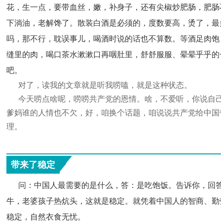
花，生一点，要带血丝，嫩，补身子，还有尖椒炒肥肠，肥肠
下淌油，老解馋了。散装白酒是必须的，度数要高，烫了，最
吗，那不行，耽误事儿，喝酒时说的话也不算数。等酒足肉饱
缝里的肉，喝口茶水漱漱口再咽肚里，舒舒服服、晕晕乎乎的
吧。
对了，读我的文章就是听我唠嗑，就是这种状态。
今天唠点啥呢，唠唠共产党的恩情。啥，不爱听，你说自己
爹妈谁的人情也不欠，好，咱换个话题，咱说说共产党给中国
理。
带来了稳定
      问：中国人最需要的是什么，答：是吃饱饭。告诉你
牛，老婆孩子热炕头，这就是稳定。就凭着中国人的智商、勤
稳定，自然衣食无忧。