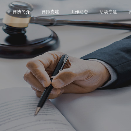
工作动态
律协简介
律师党建
活动专题
协会介绍
行业党委介绍
律师工作会议
协会章程
党委领导机构
律师代表大会
领导机构
党建工作信息
律师党建工作
执行机构
党员律师风采
律界风采专题
行业党委
专门委员会
专业委员会