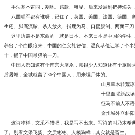
      手法基本雷同，割地、赔款、租界、后来发展到把持
      八国联军都有谁呀，记住了，英国、美国、法国、德
生疮、脚底流脓、杀人放火、指鹿为马、口蜜腹剑、两面三刀
      这里边最不是东西的，就是日本。本来日本是中国的
养出了个白眼狼来，中国的仁义礼智信、温良恭俭让学了个半
十，捅了中国最狠的一刀。
      中国人都知道有个南京大屠杀，却很少人知道还有个旅
后屠城，全城就留了36个中国人，用来埋尸体的。
山月草木转荒凉
十里血腥新战场
征马不前人不语
金州城外立斜阳
      这诗咋样，文采不错吧，我是写不出来。写诗的叫乃
了。别看文采飞扬、文质彬彬、人模狗样，其实就是畜生。